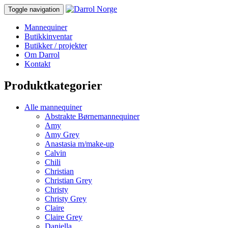
Toggle navigation
Mannequiner
Butikkinventar
Butikker / projekter
Om Darrol
Kontakt
Produktkategorier
Alle mannequiner
Abstrakte Børnemannequiner
Amy
Amy Grey
Anastasia m/make-up
Calvin
Chili
Christian
Christian Grey
Christy
Christy Grey
Claire
Claire Grey
Daniella