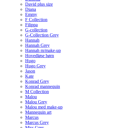
David plus size
Diana
Emmy
F Collection
Filippa
G-collection
G-Collection Grey
Hannah
Hannah Grey
Hannah m/make-up
Hovedløse børn
Hugo
Hugo Grey
Jason
Kate
Konrad Grey
Konrad mannequin
M Collection
Malou
Malou Grey
Malou med make-up
Mannequin art
Marcus
Marcus Grey
Miss Grey