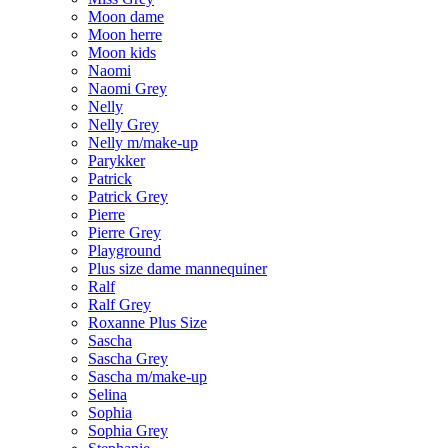
Moon dame
Moon herre
Moon kids
Naomi
Naomi Grey
Nelly
Nelly Grey
Nelly m/make-up
Parykker
Patrick
Patrick Grey
Pierre
Pierre Grey
Playground
Plus size dame mannequiner
Ralf
Ralf Grey
Roxanne Plus Size
Sascha
Sascha Grey
Sascha m/make-up
Selina
Sophia
Sophia Grey