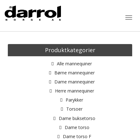
Togg
navig
Produktkategorier
Alle mannequiner
Børne mannequiner
Dame mannequiner
Herre mannequiner
Parykker
Torsoer
Dame buksetorso
Dame torso
Dame torso F