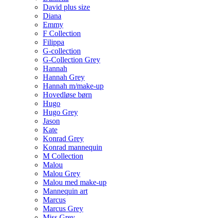
David plus size
Diana
Emmy
F Collection
Filippa
G-collection
G-Collection Grey
Hannah
Hannah Grey
Hannah m/make-up
Hovedløse børn
Hugo
Hugo Grey
Jason
Kate
Konrad Grey
Konrad mannequin
M Collection
Malou
Malou Grey
Malou med make-up
Mannequin art
Marcus
Marcus Grey
Miss Grey