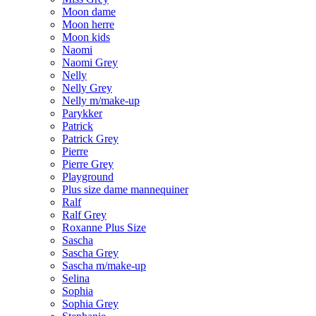
Moon dame
Moon herre
Moon kids
Naomi
Naomi Grey
Nelly
Nelly Grey
Nelly m/make-up
Parykker
Patrick
Patrick Grey
Pierre
Pierre Grey
Playground
Plus size dame mannequiner
Ralf
Ralf Grey
Roxanne Plus Size
Sascha
Sascha Grey
Sascha m/make-up
Selina
Sophia
Sophia Grey