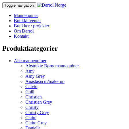
Toggle navigation
Mannequiner
Butikkinventar
Butikker / projekter
Om Darrol
Kontakt
Produktkategorier
Alle mannequiner
Abstrakte Børnemannequiner
Amy
Amy Grey
Anastasia m/make-up
Calvin
Chili
Christian
Christian Grey
Christy
Christy Grey
Claire
Claire Grey
Daniella