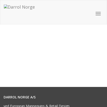
Toggl
navig
DARROL NORGE A/S
ved European Mannequins & Retail Design