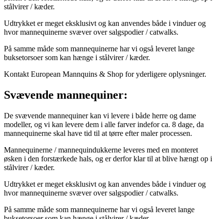
stålvirer / kæder.
Udtrykket er meget eksklusivt og kan anvendes både i vinduer og
hvor mannequinerne svæver over salgspodier / catwalks.
På samme måde som mannequinerne har vi også leveret lange
buksetorsoer som kan hænge i stålvirer / kæder.
Kontakt European Mannquins & Shop for yderligere oplysninger.
Svævende mannequiner:
De svævende mannequiner kan vi levere i både herre og dame
modeller, og vi kan levere dem i alle farver indefor ca. 8 dage, da
mannequinerne skal have tid til at tørre efter maler processen.
Mannequinerne / mannequindukkerne leveres med en monteret
øsken i den forstærkede hals, og er derfor klar til at blive hængt op i
stålvirer / kæder.
Udtrykket er meget eksklusivt og kan anvendes både i vinduer og
hvor mannequinerne svæver over salgspodier / catwalks.
På samme måde som mannequinerne har vi også leveret lange
buksetorsoer som kan hænge i stålvirer / kæder.