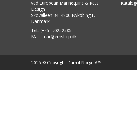
ved European Mannequins & Retail
Katalog
Design
Skovalleen 34, 4800 Nykøbing F.
Danmark
Tel.: (+45) 70252585
Mail.: mail@emshop.dk
2026 © Copyright Darrol Norge A/S