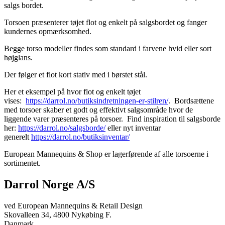
salgs bordet.
Torsoen præsenterer tøjet flot og enkelt på salgsbordet og fanger
kundernes opmærksomhed.
Begge torso modeller findes som standard i farvene hvid eller sort
højglans.
Der følger et flot kort stativ med i børstet stål.
Her et eksempel på hvor flot og enkelt tøjet
vises:
https://darrol.no/butiksindretningen-er-stilren/
. Bordsættene
med torsoer skaber et godt og effektivt salgsområde hvor de
liggende varer præsenteres på torsoer. Find inspiration til salgsborde
her:
https://darrol.no/salgsborde/
eller nyt inventar
generelt
https://darrol.no/butiksinventar/
European Mannequins & Shop er lagerførende af alle torsoerne i
sortimentet.
Darrol Norge A/S
ved European Mannequins & Retail Design
Skovalleen 34, 4800 Nykøbing F.
Danmark